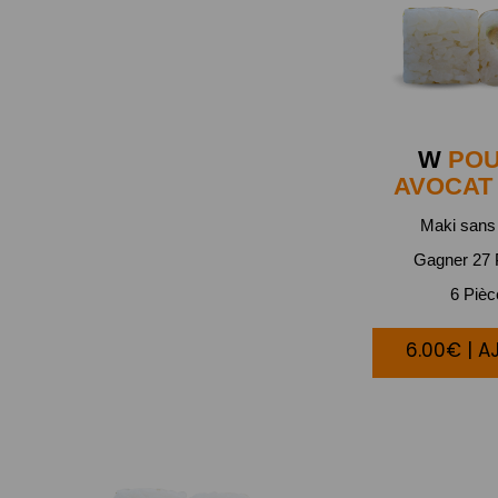
W
POU
AVOCAT
Maki sans 
Gagner 27 P
6 Piè
6.00€ | A