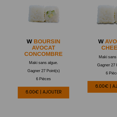
W
BOURSIN
W
AVO
AVOCAT
CHE
CONCOMBRE
Maki sans 
Maki sans algue.
Gagner 27 P
Gagner 27 Point(s)
6 Piè
6 Pièces
6.00€ | A
6.00€ | AJOUTER