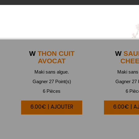
W
THON CUIT
W
SAU
AVOCAT
CHE
Maki sans algue.
Maki sans 
Gagner 27 Point(s)
Gagner 27 P
6 Pièces
6 Piè
6.00€ | AJOUTER
6.00€ | A