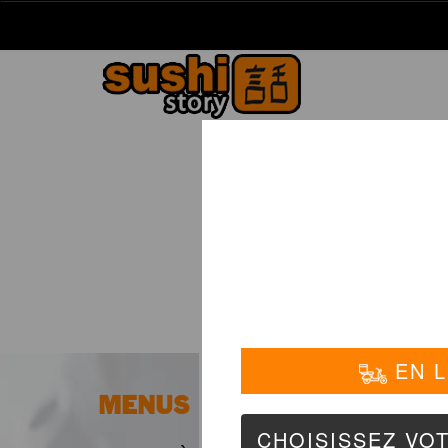
La Carte
01 6
MENUS