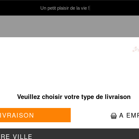
Un petit plaisir de la vie !
0 86 05 06
Se connecter / S'inscrire
WHITE