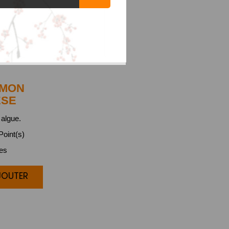
MON
ESE
algue.
oint(s)
ces
JOUTER