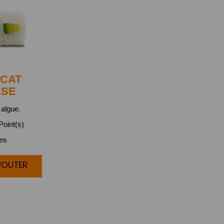
CAT
ESE
algue.
oint(s)
ces
JOUTER