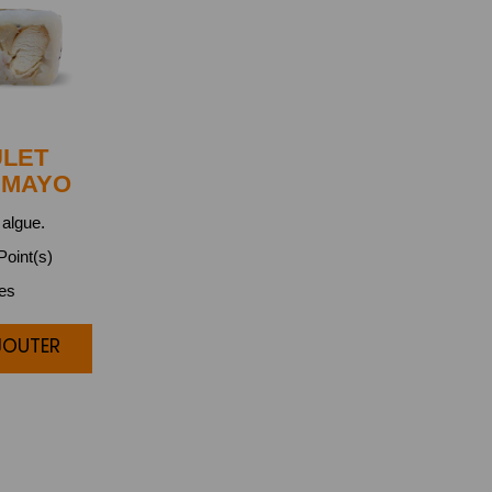
LET
 MAYO
algue.
oint(s)
ces
JOUTER