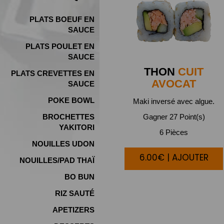
PLATS BOEUF EN
SAUCE
PLATS POULET EN
SAUCE
THON
CUIT
PLATS CREVETTES EN
AVOCAT
SAUCE
POKE BOWL
Maki inversé avec algue.
BROCHETTES
Gagner 27 Point(s)
YAKITORI
6 Pièces
NOUILLES UDON
6.00€ | AJOUTER
NOUILLES/PAD THAÏ
BO BUN
RIZ SAUTÉ
APETIZERS