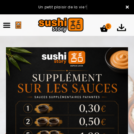
×
Un petit plaisir de la vie !
0
ACCUEIL
LA CARTE
VOTRE COMPTE
NOTRE RESTAURANT