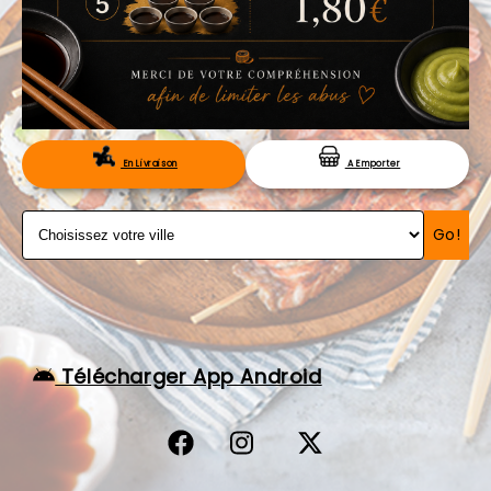
VOS AVIS
MENTIONS LÉGALES
C.G.V
RÉSERVATION
En Livraison
A Emporter
Go!
Télécharger App Android