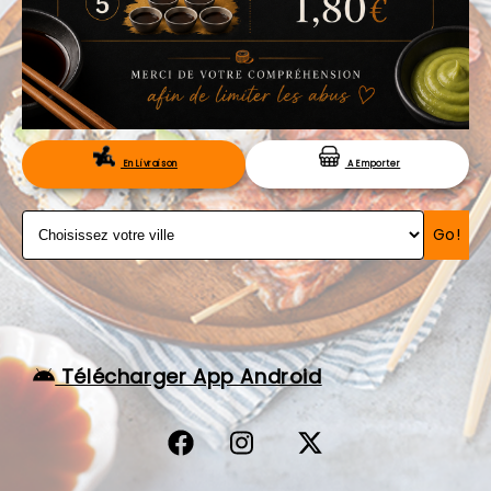
VOS AVIS
MENTIONS LÉGALES
C.G.V
RÉSERVATION
En Livraison
A Emporter
Go!
Télécharger App Android