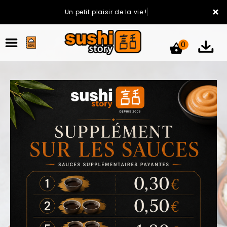
×
Un petit plaisir de la vie !
0
ACCUEIL
LA CARTE
VOTRE COMPTE
NOTRE RESTAURANT