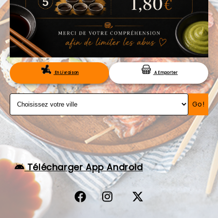
VOS AVIS
MENTIONS LÉGALES
C.G.V
RÉSERVATION
En Livraison
A Emporter
Go!
Télécharger App Android