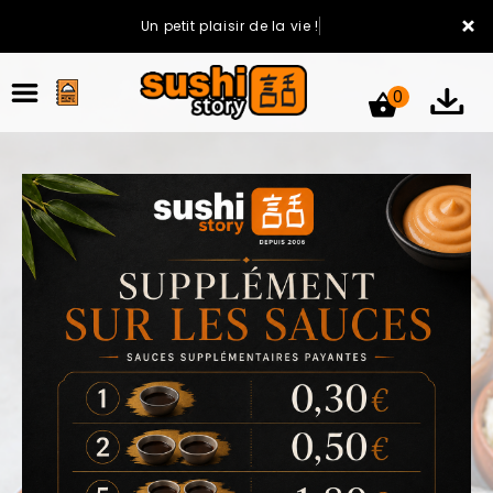
×
Un petit plaisir de la vie !
0
ACCUEIL
LA CARTE
VOTRE COMPTE
NOTRE RESTAURANT