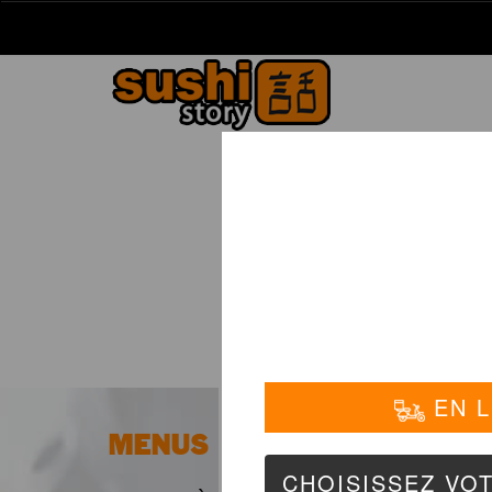
La Carte
01 6
GOL
MENUS