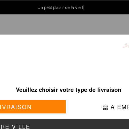
Un petit plaisir de la vie !
0 86 05 06
Se connecter / S'inscrire
D POULET BOURSIN