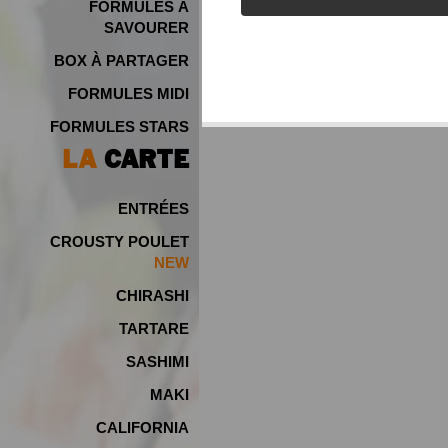
FORMULES À
SAVOURER
BOX À PARTAGER
FORMULES MIDI
FORMULES STARS
LA
CARTE
ENTRÉES
CROUSTY POULET
NEW
CHIRASHI
TARTARE
SASHIMI
MAKI
CALIFORNIA