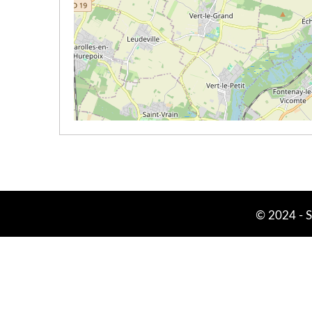
© 2024 -
S