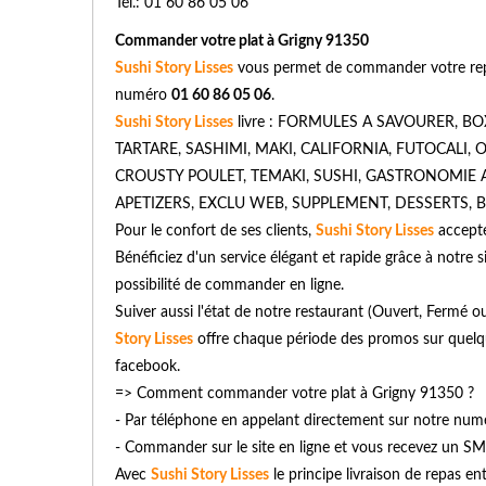
Tél.: 01 60 86 05 06
Commander votre plat à Grigny 91350
Sushi Story Lisses
vous permet de commander votre repas
numéro
01 60 86 05 06
.
Sushi Story Lisses
livre : FORMULES A SAVOURER, B
TARTARE, SASHIMI, MAKI, CALIFORNIA, FUTOCALI, O
CROUSTY POULET, TEMAKI, SUSHI, GASTRONOMIE 
APETIZERS, EXCLU WEB, SUPPLEMENT, DESSERTS, BOIS
Pour le confort de ses clients,
Sushi Story Lisses
accepte
Bénéficiez d'un service élégant et rapide grâce à notre si
possibilité de commander en ligne.
Suiver aussi l'état de notre restaurant (Ouvert, Fermé
Story Lisses
offre chaque période des promos sur quelque
facebook.
=> Comment commander votre plat à Grigny 91350 ?
- Par téléphone en appelant directement sur notre nu
- Commander sur le site en ligne et vous recevez un SM
Avec
Sushi Story Lisses
le principe livraison de repas en