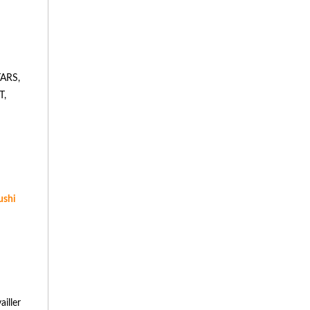
ARS,
T,
ushi
ailler