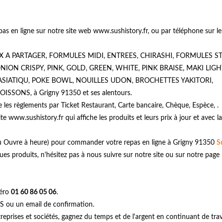
 en ligne sur notre site web www.sushistory.fr, ou par téléphone sur le
OX A PARTAGER, FORMULES MIDI, ENTREES, CHIRASHI, FORMULES ST
NION CRISPY, PINK, GOLD, GREEN, WHITE, PINK BRAISE, MAKI LIGH
ASIATIQU, POKE BOWL, NOUILLES UDON, BROCHETTES YAKITORI,
SONS, à Grigny 91350 et ses alentours.
 les règlements par Ticket Restaurant, Carte bancaire, Chèque, Espèce, .
te www.sushistory.fr qui affiche les produits et leurs prix à jour et avec la
 ou Ouvre à heure) pour commander votre repas en ligne à Grigny 91350
S
s produits, n'hésitez pas à nous suivre sur notre site ou sur notre page
méro
01 60 86 05 06
.
S ou un email de confirmation.
treprises et sociétés, gagnez du temps et de l'argent en continuant de trav