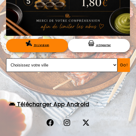
VOS AVIS
MENTIONS LÉGALES
C.G.V
RÉSERVATION
En Livraison
A Emporter
Go!
Télécharger App Android