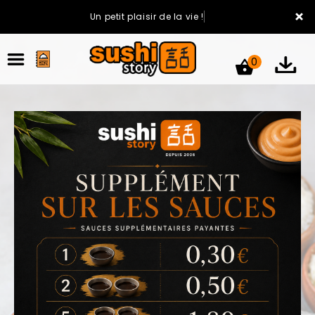
×
Un petit plaisir de la vie !
0
ACCUEIL
LA CARTE
VOTRE COMPTE
NOTRE RESTAURANT