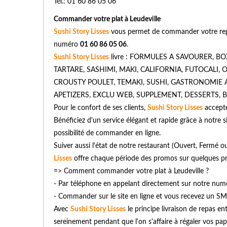
Tél.: 01 60 86 05 06
Commander votre plat à Leudeville
Sushi Story Lisses
vous permet de commander votre repas
numéro
01 60 86 05 06
.
Sushi Story Lisses
livre : FORMULES A SAVOURER, B
TARTARE, SASHIMI, MAKI, CALIFORNIA, FUTOCALI, O
CROUSTY POULET, TEMAKI, SUSHI, GASTRONOMIE 
APETIZERS, EXCLU WEB, SUPPLEMENT, DESSERTS, BOISS
Pour le confort de ses clients,
Sushi Story Lisses
accepte
Bénéficiez d'un service élégant et rapide grâce à notre si
possibilité de commander en ligne.
Suiver aussi l'état de notre restaurant (Ouvert, Fermé
Lisses
offre chaque période des promos sur quelques prod
=> Comment commander votre plat à Leudeville ?
- Par téléphone en appelant directement sur notre nu
- Commander sur le site en ligne et vous recevez un SM
Avec
Sushi Story Lisses
le principe livraison de repas en
sereinement pendant que l'on s'affaire à régaler vos pap