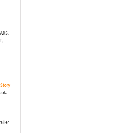
ARS,
T,
 Story
ook.
ailler