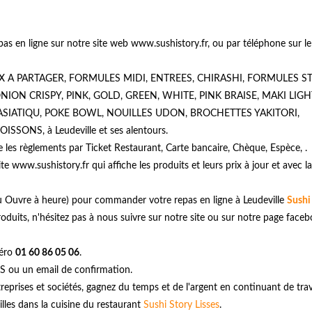
 en ligne sur notre site web www.sushistory.fr, ou par téléphone sur le
OX A PARTAGER, FORMULES MIDI, ENTREES, CHIRASHI, FORMULES ST
NION CRISPY, PINK, GOLD, GREEN, WHITE, PINK BRAISE, MAKI LIGH
ASIATIQU, POKE BOWL, NOUILLES UDON, BROCHETTES YAKITORI,
ONS, à Leudeville et ses alentours.
 les règlements par Ticket Restaurant, Carte bancaire, Chèque, Espèce, .
te www.sushistory.fr qui affiche les produits et leurs prix à jour et avec la
 ou Ouvre à heure) pour commander votre repas en ligne à Leudeville
Sushi
uits, n'hésitez pas à nous suivre sur notre site ou sur notre page faceb
méro
01 60 86 05 06
.
S ou un email de confirmation.
treprises et sociétés, gagnez du temps et de l'argent en continuant de trav
illes dans la cuisine du restaurant
Sushi Story Lisses
.