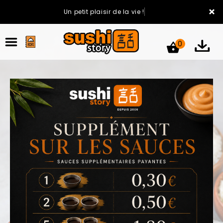
×
Un petit plaisir de la vie !
0
ACCUEIL
LA CARTE
VOTRE COMPTE
NOTRE RESTAURANT