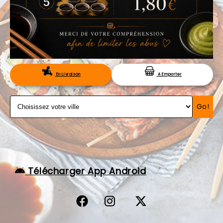
VOS AVIS
MENTIONS LÉGALES
C.G.V
RÉSERVATION
En Livraison
A Emporter
Go!
Télécharger App Android