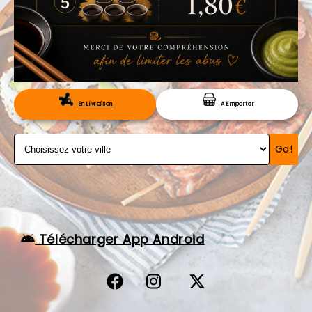
VOS AVIS
MENTIONS LÉGALES
C.G.V
RÉSERVATION
En Livraison
A Emporter
Go!
Télécharger App Android