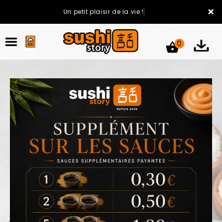
×
Un petit plaisir de la vie !
0
ACCUEIL
LA CARTE
VOTRE COMPTE
NOTRE RESTAURANT