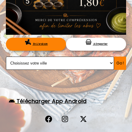
VOS AVIS
MENTIONS LÉGALES
C.G.V
RÉSERVATION
En Livraison
A Emporter
Go!
Télécharger App Android