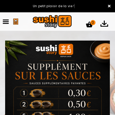
×
Un petit plaisir de la vie !
0
ACCUEIL
LA CARTE
VOTRE COMPTE
NOTRE RESTAURANT