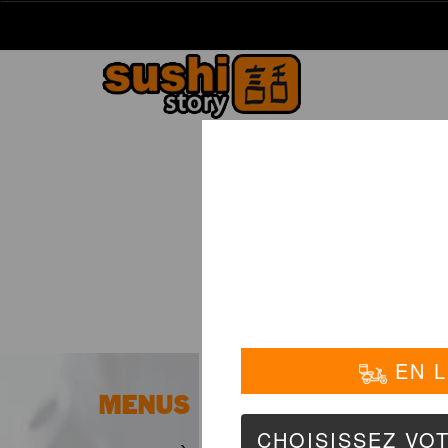
La Carte
01 6
MENUS