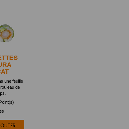
ETTES
URA
CAT
s une feuille
 rouleau de
ps.
oint(s)
ces
JOUTER