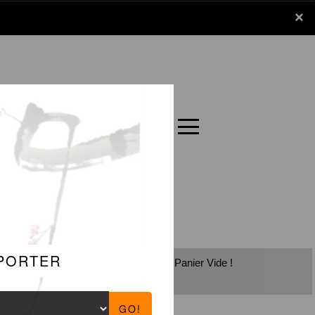
x
×
Panier
Carte
Panier Vide !