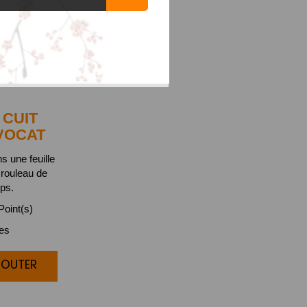
CUIT
VOCAT
s une feuille
 rouleau de
ps.
oint(s)
ces
JOUTER