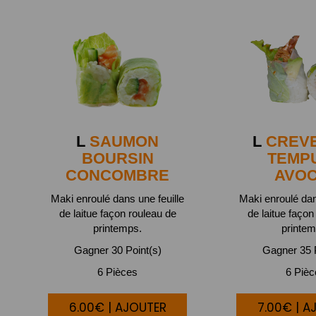
L
SAUMON
L
CREV
BOURSIN
TEMP
CONCOMBRE
AVO
Maki enroulé dans une feuille
Maki enroulé dan
de laitue façon rouleau de
de laitue façon
printemps.
printem
Gagner 30 Point(s)
Gagner 35 P
6 Pièces
6 Piè
6.00€ | AJOUTER
7.00€ | A