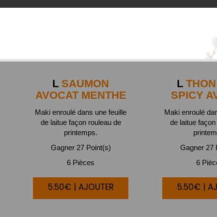
L
SAUMON
L
THON 
AVOCAT MENTHE
SPICY A
Maki enroulé dans une feuille
Maki enroulé dan
de laitue façon rouleau de
de laitue façon
printemps.
printem
Gagner 27 Point(s)
Gagner 27 P
6 Pièces
6 Piè
5.50€ | AJOUTER
5.50€ | A