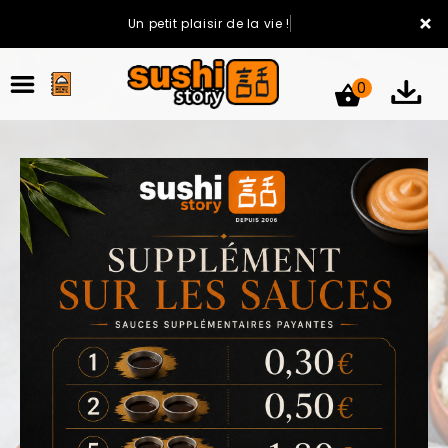
×
Un petit plaisir de la vie !
0
ACCUEIL
LA CARTE
VOTRE COMPTE
NOTRE RESTAURANT