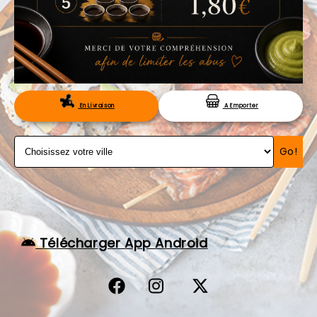
VOS AVIS
MENTIONS LÉGALES
C.G.V
RÉSERVATION
En Livraison
A Emporter
Go!
Télécharger App Android