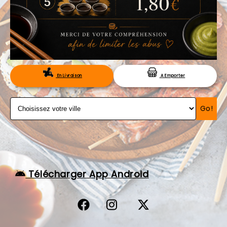
VOS AVIS
MENTIONS LÉGALES
C.G.V
RÉSERVATION
En Livraison
A Emporter
Go!
Télécharger App Android