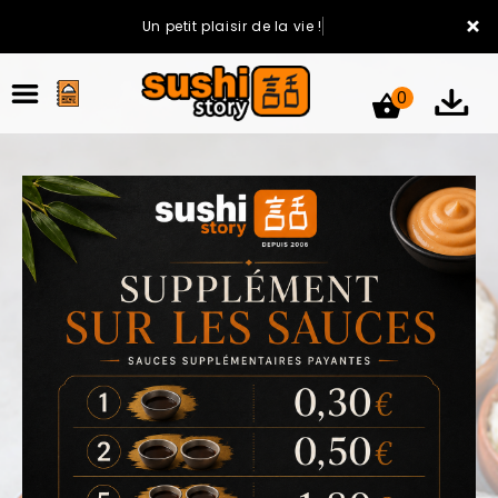
×
Un petit plaisir de la vie !
0
ACCUEIL
LA CARTE
VOTRE COMPTE
NOTRE RESTAURANT