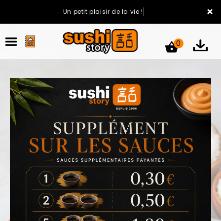
×
Un petit plaisir de la vie !
0
ACCUEIL
LA CARTE
VOTRE COMPTE
NOTRE RESTAURANT