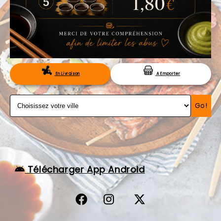
VOS AVIS
MENTIONS LÉGALES
C.G.V
RÉSERVATION
En Livraison
A Emporter
Go!
Télécharger App Android