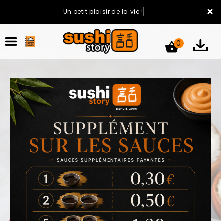
×
Un petit plaisir de la vie !
0
ACCUEIL
LA CARTE
VOTRE COMPTE
NOTRE RESTAURANT