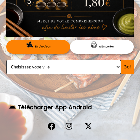
VOS AVIS
MENTIONS LÉGALES
C.G.V
RÉSERVATION
En Livraison
A Emporter
Go!
Télécharger App Android