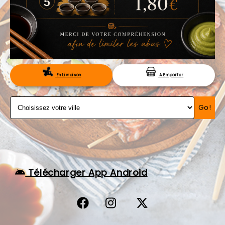
VOS AVIS
MENTIONS LÉGALES
C.G.V
RÉSERVATION
En Livraison
A Emporter
Go!
Télécharger App Android