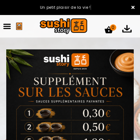
×
Un petit plaisir de la vie !
0
ACCUEIL
LA CARTE
VOTRE COMPTE
NOTRE RESTAURANT