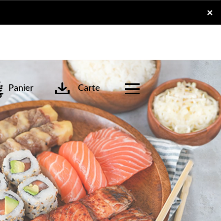
x
×
Panier
Carte