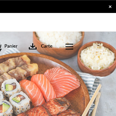
x
×
Panier
Carte