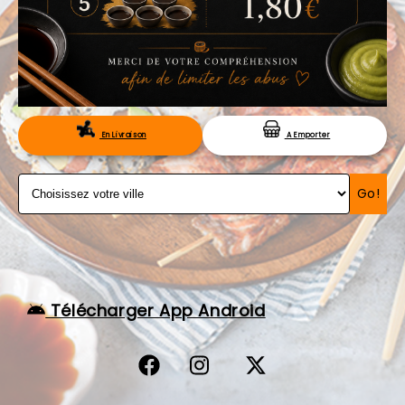
VOS AVIS
MENTIONS LÉGALES
C.G.V
RÉSERVATION
En Livraison
A Emporter
Go!
Télécharger App Android