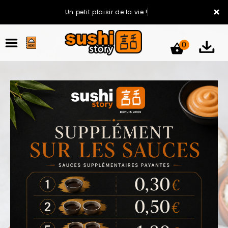
×
Un petit plaisir de la vie !
0
ACCUEIL
LA CARTE
VOTRE COMPTE
NOTRE RESTAURANT