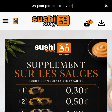
×
Un petit plaisir de la vie !
0
ACCUEIL
LA CARTE
VOTRE COMPTE
NOTRE RESTAURANT