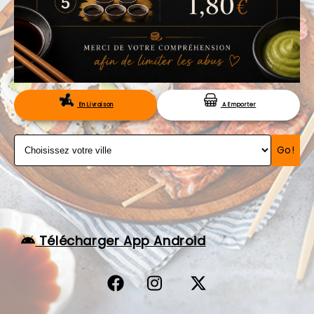
VOS AVIS
MENTIONS LÉGALES
C.G.V
RÉSERVATION
En Livraison
A Emporter
Go!
Télécharger App Android