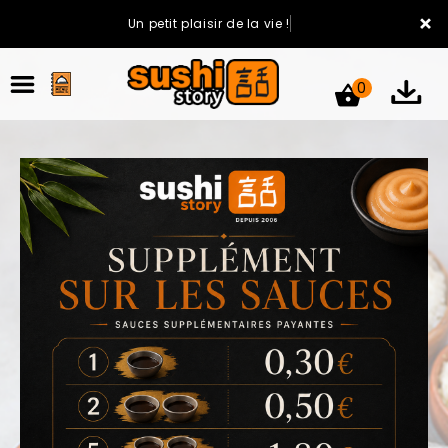
×
Un petit plaisir de la vie !
0
ACCUEIL
LA CARTE
VOTRE COMPTE
NOTRE RESTAURANT