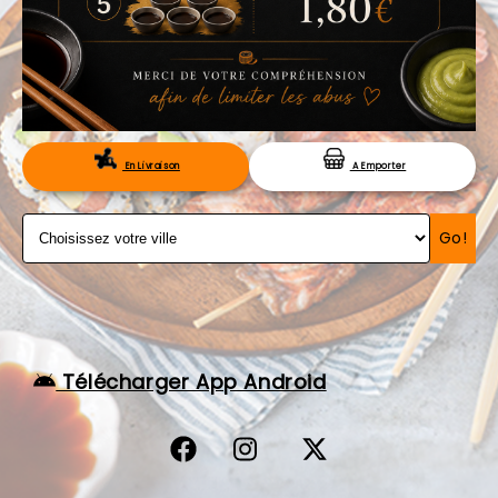
VOS AVIS
MENTIONS LÉGALES
C.G.V
RÉSERVATION
En Livraison
A Emporter
Go!
Télécharger App Android