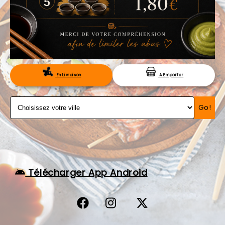
VOS AVIS
MENTIONS LÉGALES
C.G.V
RÉSERVATION
En Livraison
A Emporter
Go!
Télécharger App Android