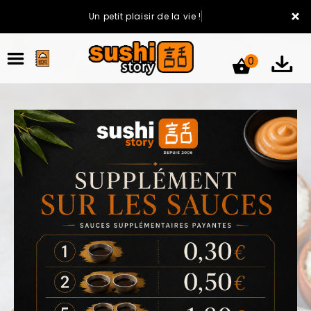
×
Un petit plaisir de la vie !
0
ACCUEIL
LA CARTE
VOTRE COMPTE
NOTRE RESTAURANT