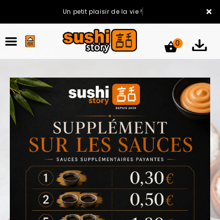
×
Un petit plaisir de la vie !
0
ACCUEIL
LA CARTE
VOTRE COMPTE
NOTRE RESTAURANT