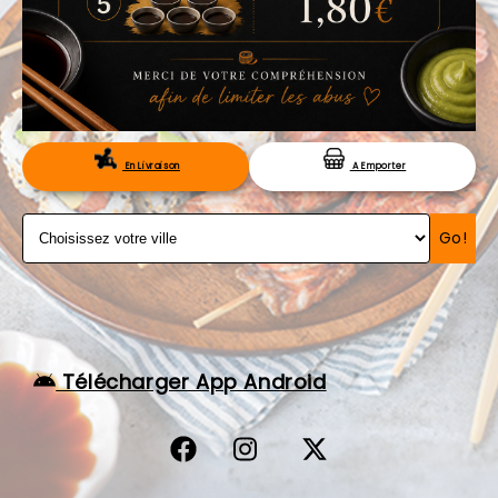
VOS AVIS
MENTIONS LÉGALES
C.G.V
RÉSERVATION
En Livraison
A Emporter
Go!
Télécharger App Android