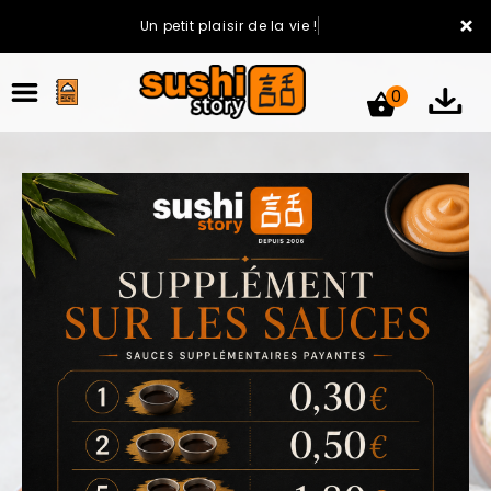
×
Un petit plaisir de la vie !
0
ACCUEIL
LA CARTE
VOTRE COMPTE
NOTRE RESTAURANT