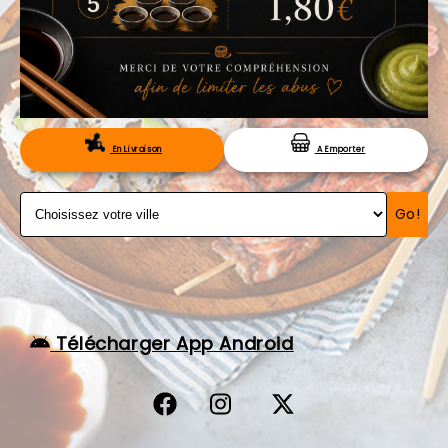
VOS AVIS
MENTIONS LÉGALES
C.G.V
RÉSERVATION
En Livraison
A Emporter
Go!
Télécharger App Android