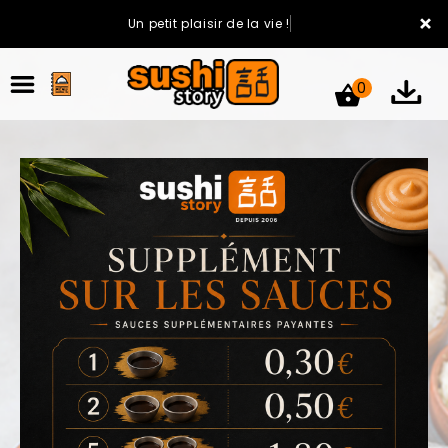
×
Un petit plaisir de la vie !
0
ACCUEIL
LA CARTE
VOTRE COMPTE
NOTRE RESTAURANT