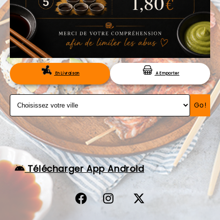
VOS AVIS
MENTIONS LÉGALES
C.G.V
RÉSERVATION
En Livraison
A Emporter
Go!
Télécharger App Android