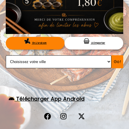
VOS AVIS
MENTIONS LÉGALES
C.G.V
RÉSERVATION
En Livraison
A Emporter
Go!
Télécharger App Android