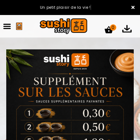
×
Un petit plaisir de la vie !
0
ACCUEIL
LA CARTE
VOTRE COMPTE
NOTRE RESTAURANT