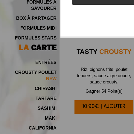
FORMULES À
SAVOURER
BOX À PARTAGER
FORMULES MIDI
FORMULES STARS
LA
CARTE
TASTY
CROUSTY
ENTRÉES
Riz, oignons frits, poulet
CROUSTY POULET
tenders, sauce aigre douce,
sauce crousty.
CHIRASHI
Gagner 54 Point(s)
TARTARE
10.90€ | AJOUTER
SASHIMI
MAKI
CALIFORNIA