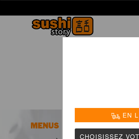
La Carte
01 6
MENUS