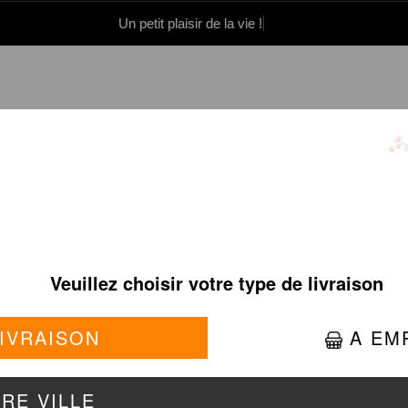
Un petit plaisir de la vie !
0 86 05 06
Se connecter / S'inscrire
CROUSTY POULET