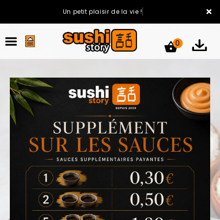
×
Un petit plaisir de la vie !
0
ACCUEIL
LA CARTE
VOTRE COMPTE
NOTRE RESTAURANT