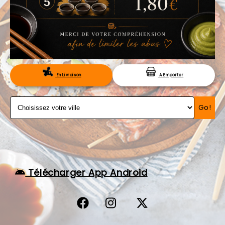
VOS AVIS
MENTIONS LÉGALES
C.G.V
RÉSERVATION
En Livraison
A Emporter
Go!
Télécharger App Android