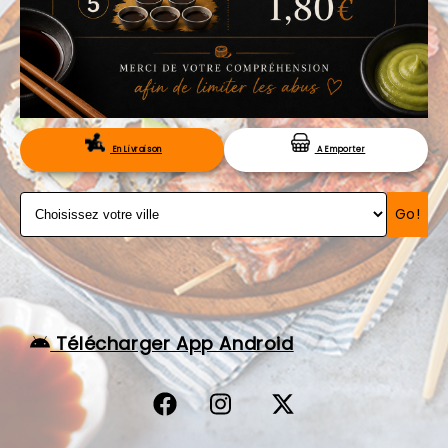
VOS AVIS
MENTIONS LÉGALES
C.G.V
RÉSERVATION
En Livraison
A Emporter
Go!
Télécharger App Android