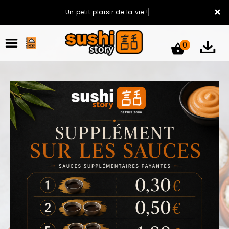
×
Un petit plaisir de la vie !
0
ACCUEIL
LA CARTE
VOTRE COMPTE
NOTRE RESTAURANT