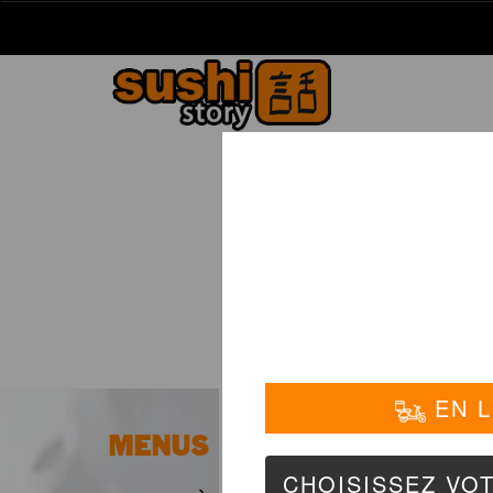
La Carte
01 6
MENUS