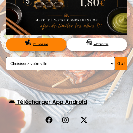
VOS AVIS
MENTIONS LÉGALES
C.G.V
RÉSERVATION
En Livraison
A Emporter
Go!
Télécharger App Android