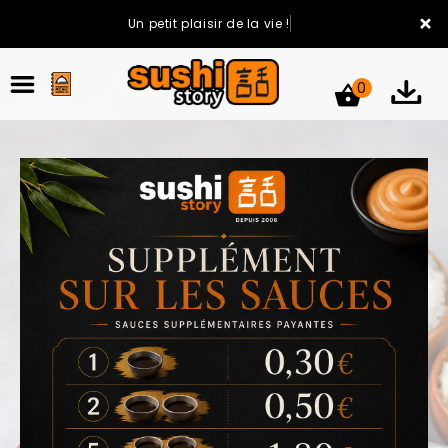
×
Un petit plaisir de la vie !
0
ACCUEIL
LA CARTE
VOTRE COMPTE
NOTRE RESTAURANT