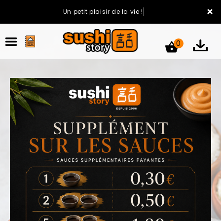
×
Un petit plaisir de la vie !
0
ACCUEIL
LA CARTE
VOTRE COMPTE
NOTRE RESTAURANT