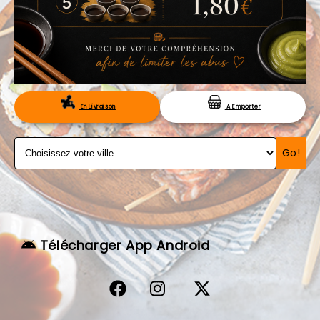
VOS AVIS
MENTIONS LÉGALES
C.G.V
RÉSERVATION
En Livraison
A Emporter
Go!
Télécharger App Android