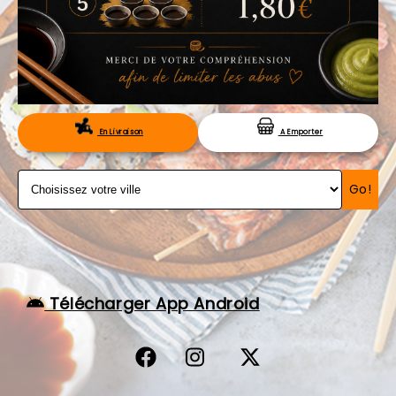
VOS AVIS
MENTIONS LÉGALES
C.G.V
RÉSERVATION
En Livraison
A Emporter
Go!
Télécharger App Android