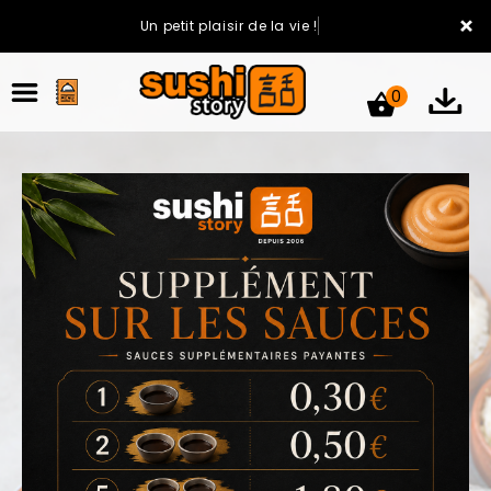
×
Un petit plaisir de la vie !
0
ACCUEIL
LA CARTE
VOTRE COMPTE
NOTRE RESTAURANT