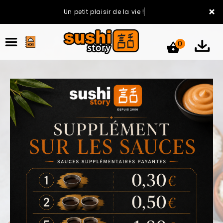
×
Un petit plaisir de la vie !
0
ACCUEIL
LA CARTE
VOTRE COMPTE
NOTRE RESTAURANT