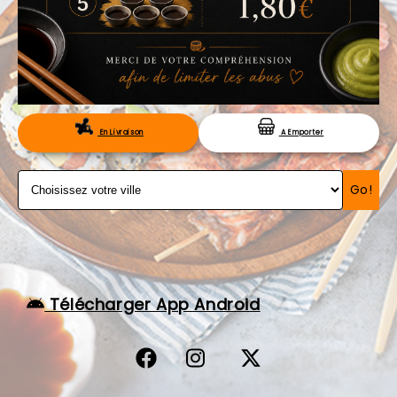
VOS AVIS
MENTIONS LÉGALES
C.G.V
RÉSERVATION
En Livraison
A Emporter
Go!
Télécharger App Android