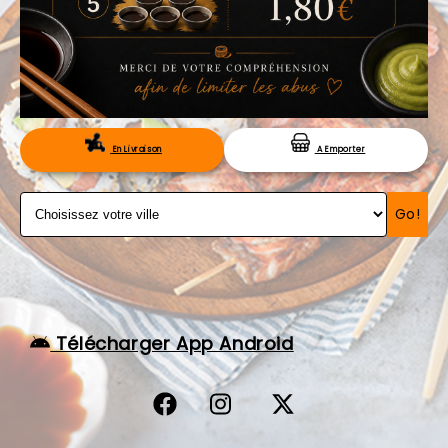
VOS AVIS
MENTIONS LÉGALES
C.G.V
RÉSERVATION
En Livraison
A Emporter
Go!
Télécharger App Android