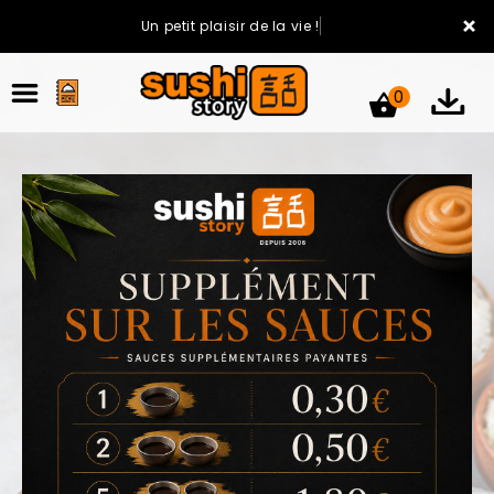
×
Un petit plaisir de la vie !
0
ACCUEIL
LA CARTE
VOTRE COMPTE
NOTRE RESTAURANT