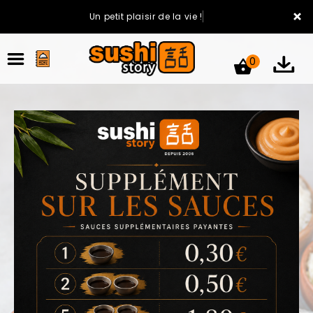
×
Un petit plaisir de la vie !
0
ACCUEIL
LA CARTE
VOTRE COMPTE
NOTRE RESTAURANT