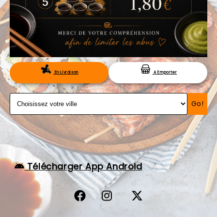
VOS AVIS
MENTIONS LÉGALES
C.G.V
RÉSERVATION
En Livraison
A Emporter
Go!
Télécharger App Android