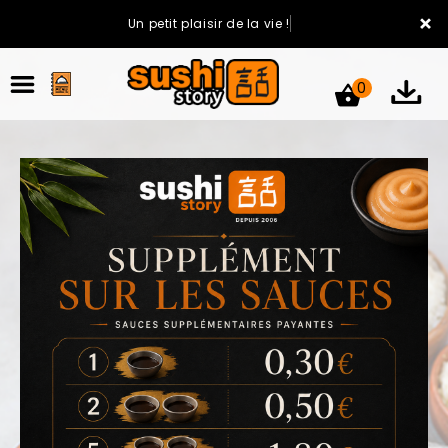
×
Un petit plaisir de la vie !
0
ACCUEIL
LA CARTE
VOTRE COMPTE
NOTRE RESTAURANT