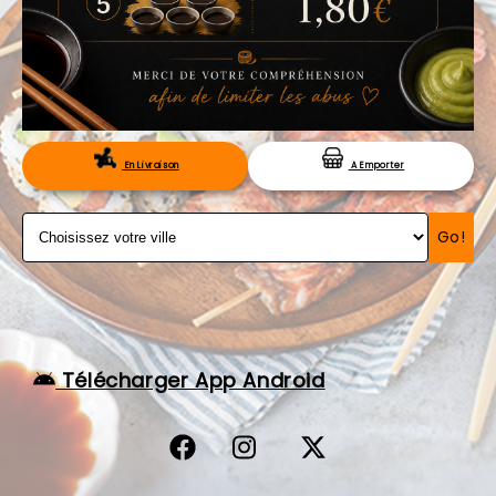
VOS AVIS
MENTIONS LÉGALES
C.G.V
RÉSERVATION
En Livraison
A Emporter
Go!
Télécharger App Android