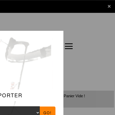
x
×
Panier
Carte
Panier Vide !