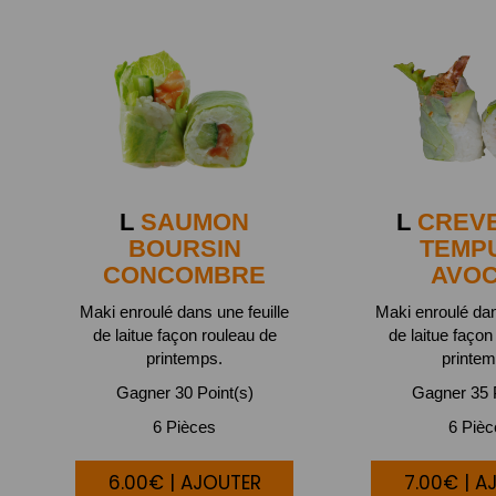
L
SAUMON
L
CREV
BOURSIN
TEMP
CONCOMBRE
AVO
Maki enroulé dans une feuille
Maki enroulé dan
de laitue façon rouleau de
de laitue façon
printemps.
printem
Gagner 30 Point(s)
Gagner 35 P
6 Pièces
6 Piè
6.00€ | AJOUTER
7.00€ | A