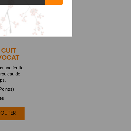
CUIT
VOCAT
s une feuille
 rouleau de
ps.
oint(s)
ces
JOUTER