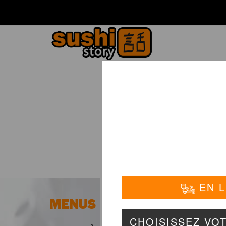
La Carte
01 6
MENUS