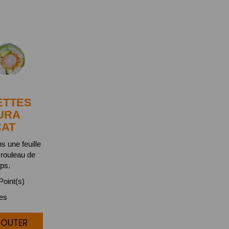
ETTES
URA
CAT
s une feuille
 rouleau de
ps.
oint(s)
ces
JOUTER