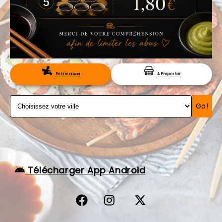
VOS AVIS
MENTIONS LÉGALES
C.G.V
RÉSERVATION
En Livraison
A Emporter
Go!
Télécharger App Android