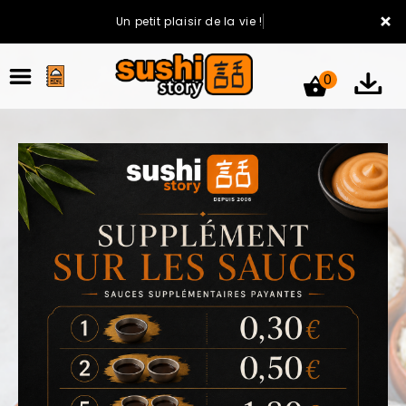
×
Un petit plaisir de la vie !
0
ACCUEIL
LA CARTE
VOTRE COMPTE
NOTRE RESTAURANT