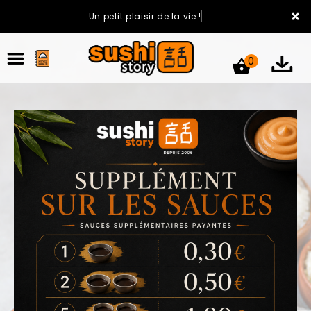
×
Un petit plaisir de la vie !
0
ACCUEIL
LA CARTE
VOTRE COMPTE
NOTRE RESTAURANT