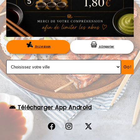
VOS AVIS
MENTIONS LÉGALES
C.G.V
RÉSERVATION
En Livraison
A Emporter
Go!
Télécharger App Android