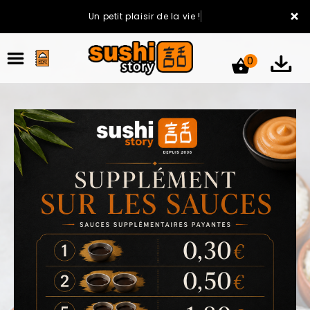
×
Un petit plaisir de la vie !
0
ACCUEIL
LA CARTE
VOTRE COMPTE
NOTRE RESTAURANT