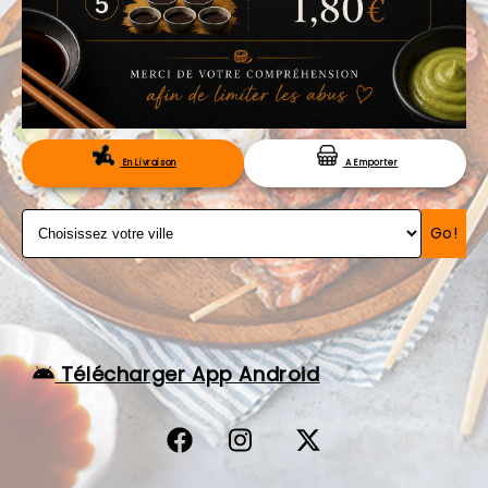
VOS AVIS
MENTIONS LÉGALES
C.G.V
RÉSERVATION
En Livraison
A Emporter
Go!
Télécharger App Android