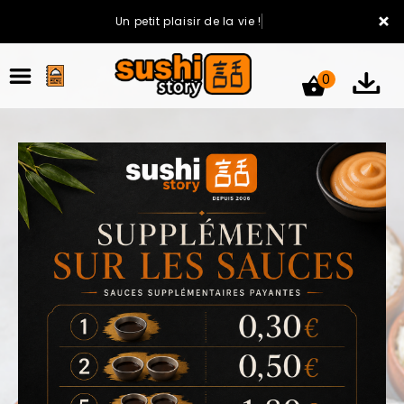
×
Un petit plaisir de la vie !
0
ACCUEIL
LA CARTE
VOTRE COMPTE
NOTRE RESTAURANT