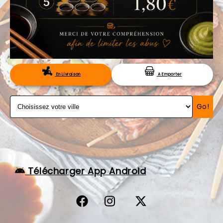
VOS AVIS
MENTIONS LÉGALES
C.G.V
RÉSERVATION
En Livraison
A Emporter
Go!
Télécharger App Android