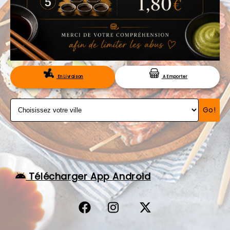
VOS AVIS
MENTIONS LÉGALES
C.G.V
RÉSERVATION
En Livraison
A Emporter
Go!
Télécharger App Android