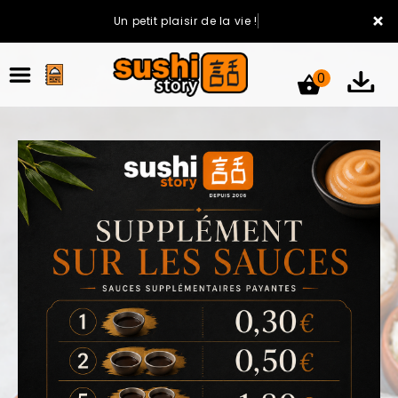
×
Un petit plaisir de la vie !
0
ACCUEIL
LA CARTE
VOTRE COMPTE
NOTRE RESTAURANT