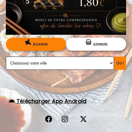
VOS AVIS
MENTIONS LÉGALES
C.G.V
RÉSERVATION
En Livraison
A Emporter
Go!
Télécharger App Android