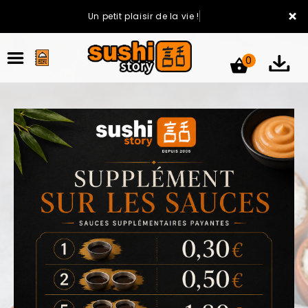
×
Un petit plaisir de la vie !
0
ACCUEIL
LA CARTE
VOTRE COMPTE
NOTRE RESTAURANT