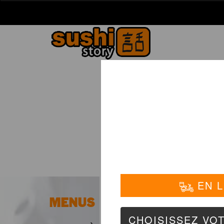
La Carte
01 6
MENUS