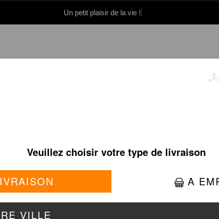
Un petit plaisir de la vie !
0 86 05 06
Se connecter / S'inscrire
CROUSTY POULET