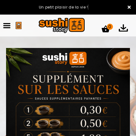
×
Un petit plaisir de la vie !
0
ACCUEIL
LA CARTE
VOTRE COMPTE
NOTRE RESTAURANT