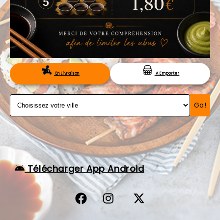
VOS AVIS
MENTIONS LÉGALES
C.G.V
RÉSERVATION
En Livraison
A Emporter
Go!
Télécharger App Android