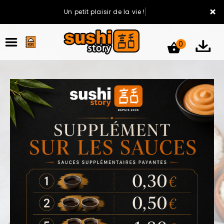
×
Un petit plaisir de la vie !
0
ACCUEIL
LA CARTE
VOTRE COMPTE
NOTRE RESTAURANT