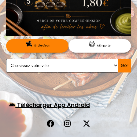
VOS AVIS
MENTIONS LÉGALES
C.G.V
RÉSERVATION
En Livraison
A Emporter
Go!
Télécharger App Android