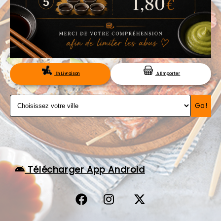
VOS AVIS
MENTIONS LÉGALES
C.G.V
RÉSERVATION
En Livraison
A Emporter
Go!
Télécharger App Android