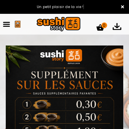
×
Un petit plaisir de la vie !
0
ACCUEIL
LA CARTE
VOTRE COMPTE
NOTRE RESTAURANT